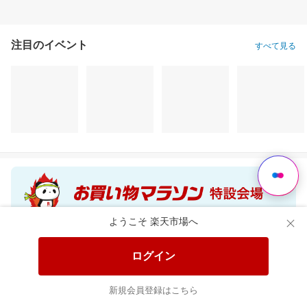
注目のイベント
すべて見る
ようこそ 楽天市場へ
食品と日用品がお
掲載アイテム全品
日
得！
20%以上OFF！
ポ
ログイン
新規会員登録はこちら