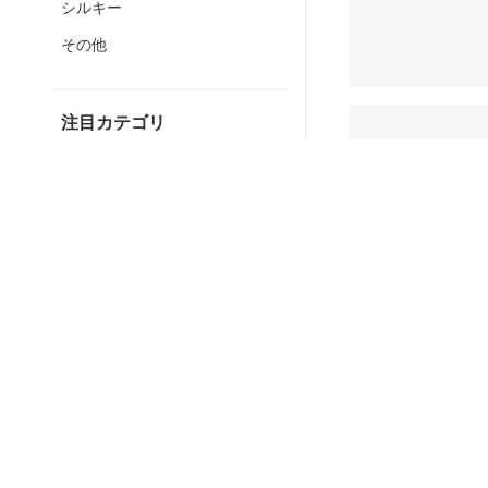
シルキー
その他
注目カテゴリ
熊本地震の影
送料込み/送料
ショーコラ＆
無料
パリトロ
熊本県と宮崎県の一
※詳細はヤマト運輸
ショーコラ
パリトロ
すべて見る